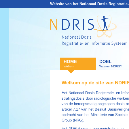
Website van het Nationaal Dosis Registratie
HOME
DOEL
Welkom
Waarom NDRIS?
Welkom op de site van NDRI
Het Nationaal Dosis Registratie- en Inf
stralingsdosis door radiologische werker
van de beroepsmatig opgelopen dosis aan
artikel 7.17 van het Besluit Basisveili
opdracht van het Ministerie van Social
Group (NRG).
Het NDRIS omvat een registratie van