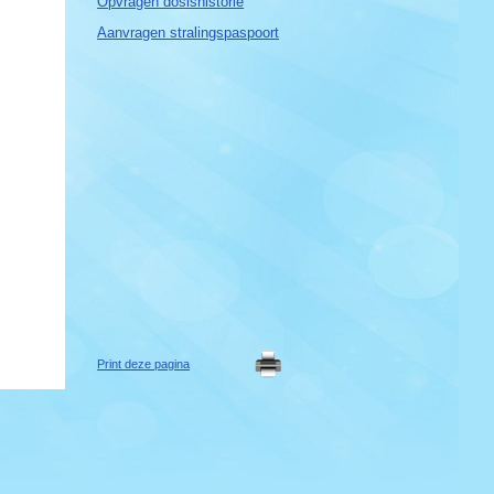
Opvragen dosishistorie
Aanvragen stralingspaspoort
Print deze pagina