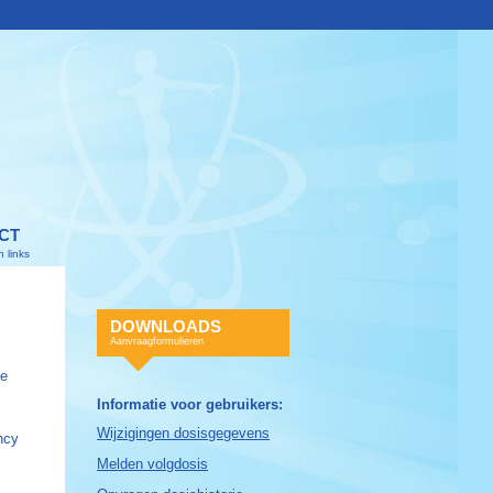
CT
 links
DOWNLOADS
Aanvraagformulieren
ie
Informatie voor gebruikers:
Wijzigingen dosisgegevens
ncy
Melden volgdosis