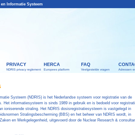
- en Informatie Systeem
PRIVACY
HERCA
FAQ
CONTA
NDRIS privacy reglement
Europees platform
Veelgestelde vragen
Adressen en
S
ormatie Systeem (NDRIS) is het Nederlandse systeem voor registratie van de
s. Het informatiesysteem is sinds 1989 in gebruik en is bedoeld voor registrat
 ioniserende straling. Het NDRIS dosisregistratiesysteem is vastgelegd in
gheidsnormen Stralingsbescherming (BBS) en het beheer van NDRIS wordt, in
e Zaken en Werkgelegenheid, uitgevoerd door de Nuclear Research & consulta